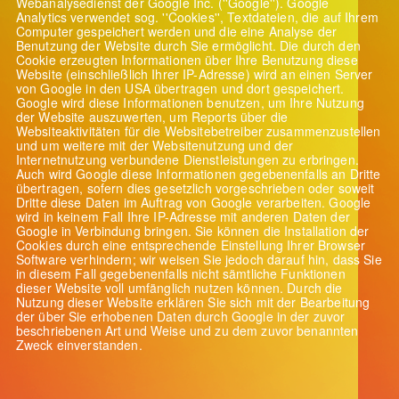
Webanalysedienst der Google Inc. (''Google''). Google
Analytics verwendet sog. ''Cookies'', Textdateien, die auf Ihrem
Computer gespeichert werden und die eine Analyse der
Benutzung der Website durch Sie ermöglicht. Die durch den
Cookie erzeugten Informationen über Ihre Benutzung diese
Website (einschließlich Ihrer IP-Adresse) wird an einen Server
von Google in den USA übertragen und dort gespeichert.
Google wird diese Informationen benutzen, um Ihre Nutzung
der Website auszuwerten, um Reports über die
Websiteaktivitäten für die Websitebetreiber zusammenzustellen
und um weitere mit der Websitenutzung und der
Internetnutzung verbundene Dienstleistungen zu erbringen.
Auch wird Google diese Informationen gegebenenfalls an Dritte
übertragen, sofern dies gesetzlich vorgeschrieben oder soweit
Dritte diese Daten im Auftrag von Google verarbeiten. Google
wird in keinem Fall Ihre IP-Adresse mit anderen Daten der
Google in Verbindung bringen. Sie können die Installation der
Cookies durch eine entsprechende Einstellung Ihrer Browser
Software verhindern; wir weisen Sie jedoch darauf hin, dass Sie
in diesem Fall gegebenenfalls nicht sämtliche Funktionen
dieser Website voll umfänglich nutzen können. Durch die
Nutzung dieser Website erklären Sie sich mit der Bearbeitung
der über Sie erhobenen Daten durch Google in der zuvor
beschriebenen Art und Weise und zu dem zuvor benannten
Zweck einverstanden.